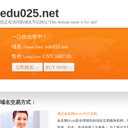
edu025.net
您正在访问的域名可以转让!This domain name is for sale!
一口价出售中！
域名
edu025.net
Domain Name:
售价
CNY 1687.00
Listing Price:
立即购买
BUY NOW
>>
>>
域名交易方式：
通过金名网(4.cn) 中介交易
金名网(4.cn)是全球领先的域名交易服务机
简单、安全、专业的第三方服务！ 为了保证交