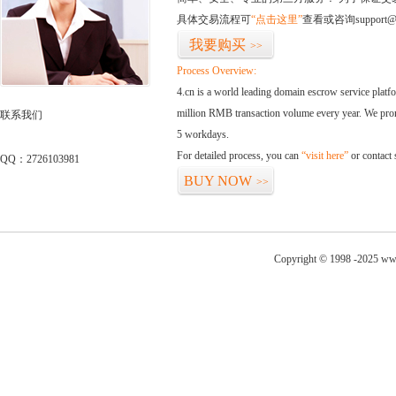
具体交易流程可
“点击这里”
查看或咨询support@
我要购买
>>
Process Overview:
4.cn is a world leading domain escrow service plat
million RMB transaction volume every year. We promi
联系我们
5 workdays.
For detailed process, you can
“visit here”
or contact
QQ：2726103981
BUY NOW
>>
Copyright © 1998 -2025 www